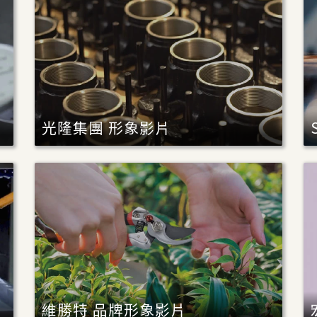
光隆集團 形象影片
維勝特 品牌形象影片