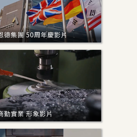
恩德集團 50周年慶影片
商勤實業 形象影片