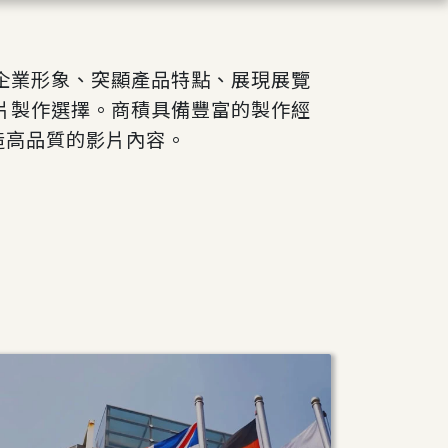
企業形象、突顯產品特點、展現展覽
片製作選擇。商積具備豐富的製作經
造高品質的影片內容。