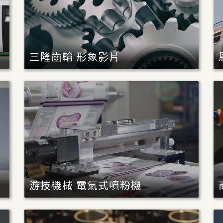
三隆齒輪 形象影片
游技機械 電氣式噴粉機