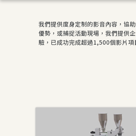
我們提供度身定制的影音內容，協助
優勢，或捕捉活動現場，我們提供企
驗，已成功完成超過1,500個影