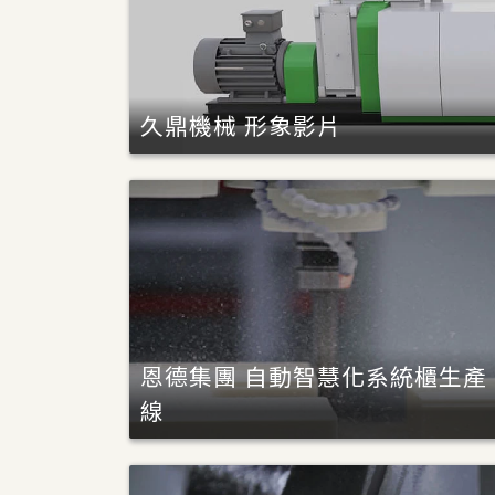
久鼎機械 形象影片
恩德集團 自動智慧化系統櫃生產
線