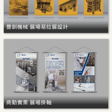
豐釧機械 展場易拉展設計
商勤實業 展場掛軸