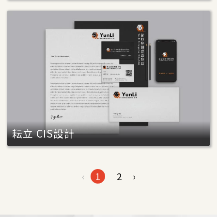
耘立 CIS設計
‹
1
2
›