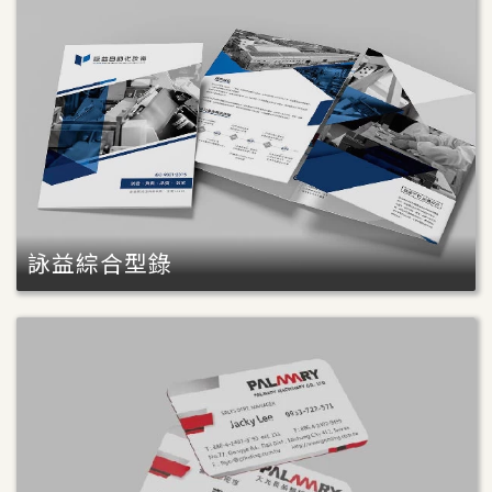
詠益綜合型錄