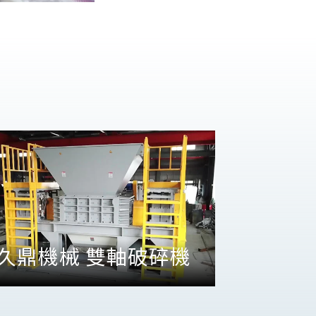
久鼎機械 雙軸破碎機