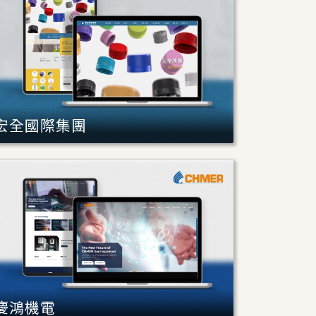
宏全國際集團
慶鴻機電