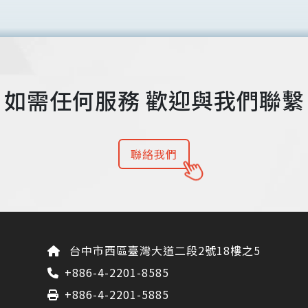
如需任何服務
歡迎與我們聯繫
聯絡我們
台中市西區臺灣大道二段2號18樓之5
+886-4-2201-8585
+886-4-2201-5885