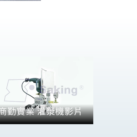
商勤實業 灌漿機影片