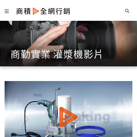
商勤實業 灌漿機影片