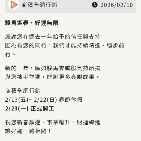
商積全網行銷
2026/02/10
駿馬迎春・好運無限
感謝您在過去一年給予的信任與支持
因為有您的同行，我們才能持續精進、穩步前
行。
新的一年，願如駿馬奔騰般氣勢昂揚
與您攜手並進，開創更多亮眼成果。
商積全網行銷
2/13(五)~ 2/22(日) 春節休假
2/23(一) 正式開工
祝您新春順遂、事業躍升、財運綿延
讓好運一路相隨！