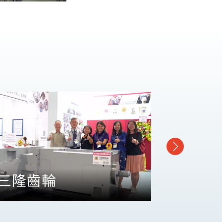
三隆齒輪
綠世界