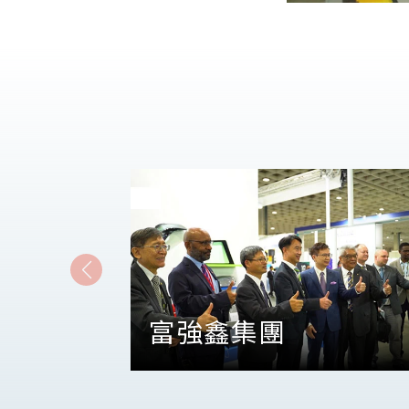
富強鑫集團