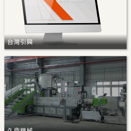
台灣引興
久鼎機械