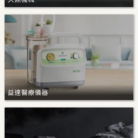
益達醫療儀器